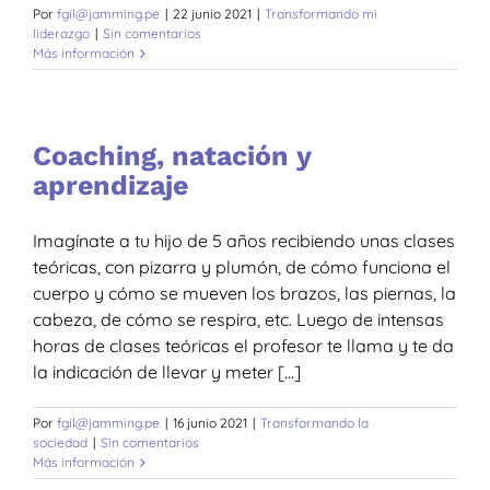
Por
fgil@jamming.pe
|
22 junio 2021
|
Transformando mi
liderazgo
|
Sin comentarios
Más información
Coaching, natación y
aprendizaje
Imagínate a tu hijo de 5 años recibiendo unas clases
teóricas, con pizarra y plumón, de cómo funciona el
cuerpo y cómo se mueven los brazos, las piernas, la
cabeza, de cómo se respira, etc. Luego de intensas
horas de clases teóricas el profesor te llama y te da
la indicación de llevar y meter [...]
Por
fgil@jamming.pe
|
16 junio 2021
|
Transformando la
sociedad
|
Sin comentarios
Más información