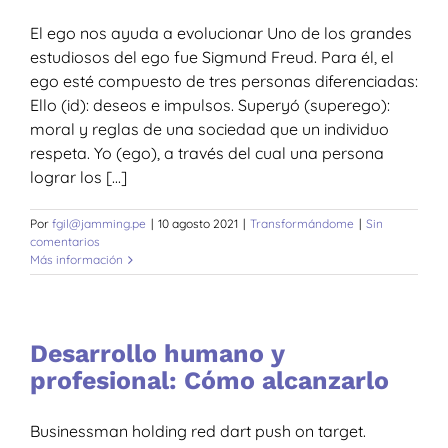
El ego nos ayuda a evolucionar Uno de los grandes
estudiosos del ego fue Sigmund Freud. Para él, el
ego esté compuesto de tres personas diferenciadas:
Ello (id): deseos e impulsos. Superyó (superego):
moral y reglas de una sociedad que un individuo
respeta. Yo (ego), a través del cual una persona
lograr los [...]
Por
fgil@jamming.pe
|
10 agosto 2021
|
Transformándome
|
Sin
comentarios
Más información
Desarrollo humano y
profesional: Cómo alcanzarlo
Businessman holding red dart push on target.