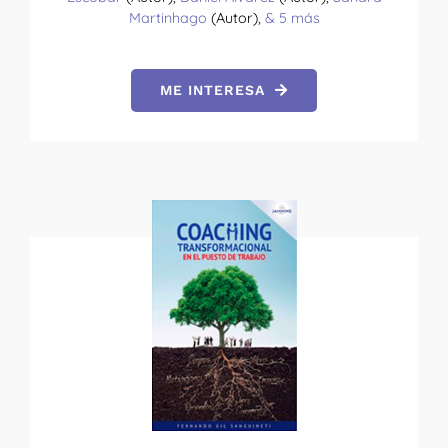
Martinhago
(Autor),
& 5 más
ME INTERESA