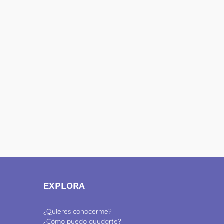
EXPLORA
¿Quieres conocerme?
¿Cómo puedo ayudarte?