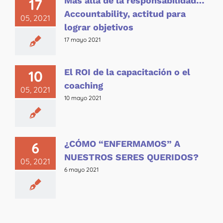
Más allá de la responsabilidad…
17
Accountability, actitud para
05, 2021
lograr objetivos
17 mayo 2021
El ROI de la capacitación o el
10
coaching
05, 2021
10 mayo 2021
¿CÓMO “ENFERMAMOS” A
6
NUESTROS SERES QUERIDOS?
05, 2021
6 mayo 2021